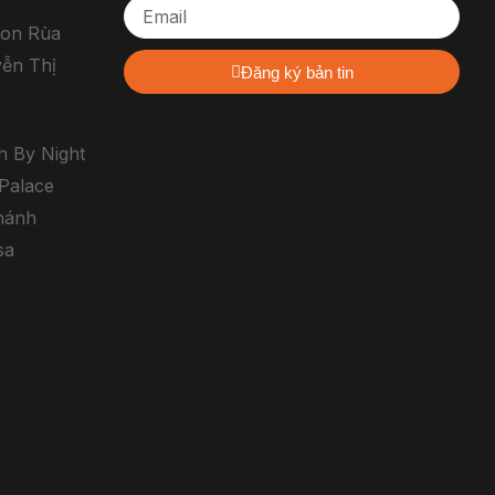
Con Rùa
ễn Thị
Đăng ký bản tin
h By Night
Palace
hánh
sa