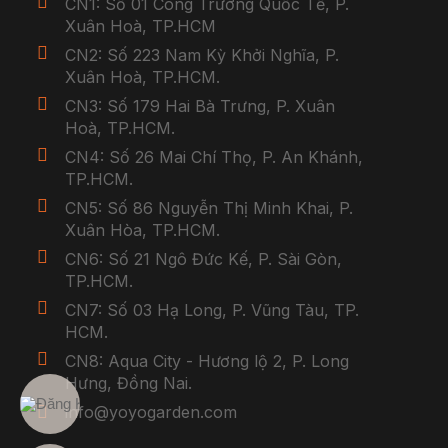
CN1: Số 01 Công Trường Quốc Tế, P.
Xuân Hoà, TP.HCM
CN2: Số 223 Nam Kỳ Khởi Nghĩa, P.
Xuân Hoà, TP.HCM.
CN3: Số 179 Hai Bà Trưng, P. Xuân
Hoà, TP.HCM.
CN4: Số 26 Mai Chí Thọ, P. An Khánh,
TP.HCM.
CN5: Số 86 Nguyễn Thị Minh Khai, P.
Xuân Hòa, TP.HCM.
CN6: Số 21 Ngô Đức Kế, P. Sài Gòn,
TP.HCM.
CN7: Số 03 Hạ Long, P. Vũng Tàu, TP.
HCM.
CN8: Aqua City - Hương lộ 2, P. Long
Hưng, Đồng Nai.
info@yoyogarden.com