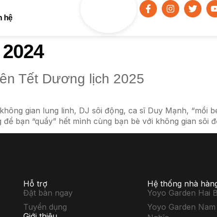
n hệ
 2024
n Tết Dương lịch 2025
ông gian lung linh, DJ sôi động, ca sĩ Duy Mạnh, “mồi b
 để bạn “quẩy” hết mình cùng bạn bè với không gian sôi 
Hỗ trợ
Hệ thống nhà hàng
Đặt bàn ngay
Yoyo Garden Hai 
Tuyển dụng
Yoyo Garden Nam 
Giới thiệu