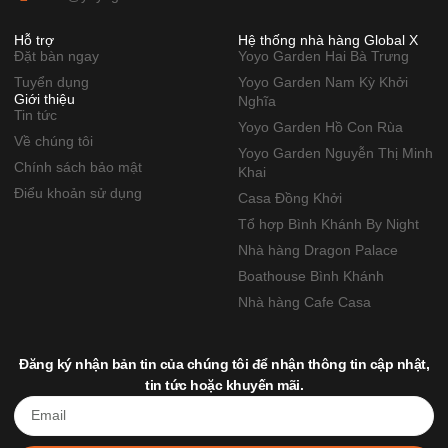
Hỗ trợ
Hệ thống nhà hàng Global X
Đặt bàn ngay
Yoyo Garden Hai Bà Trưng
Tuyển dụng
Yoyo Garden Nam Kỳ Khởi
Giới thiệu
Nghĩa
Tin tức
Yoyo Garden Hồ Con Rùa
Về chúng tôi
Yoyo Garden Nguyễn Thị Minh
Chính sách bảo mật
Khai
Điểu khoản sử dụng
Casa Đồng Khởi
Tổ hợp Bình Khánh By Night
Nhà hàng Dragon Palace
Boathouse Bình Khánh
Nhà hàng Cafe Casa
Đăng ký nhận bản tin của chúng tôi để nhận thông tin cập nhật,
tin tức hoặc khuyến mãi.