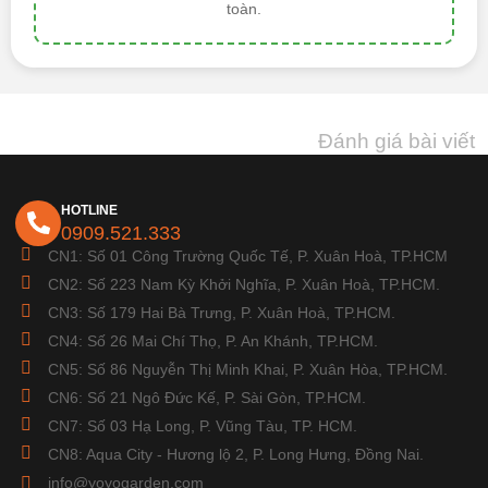
toàn.
Đánh giá bài viết
HOTLINE
0909.521.333
CN1: Số 01 Công Trường Quốc Tế, P. Xuân Hoà, TP.HCM
CN2: Số 223 Nam Kỳ Khởi Nghĩa, P. Xuân Hoà, TP.HCM.
CN3: Số 179 Hai Bà Trưng, P. Xuân Hoà, TP.HCM.
CN4: Số 26 Mai Chí Thọ, P. An Khánh, TP.HCM.
CN5: Số 86 Nguyễn Thị Minh Khai, P. Xuân Hòa, TP.HCM.
CN6: Số 21 Ngô Đức Kế, P. Sài Gòn, TP.HCM.
CN7: Số 03 Hạ Long, P. Vũng Tàu, TP. HCM.
CN8: Aqua City - Hương lộ 2, P. Long Hưng, Đồng Nai.
info@yoyogarden.com